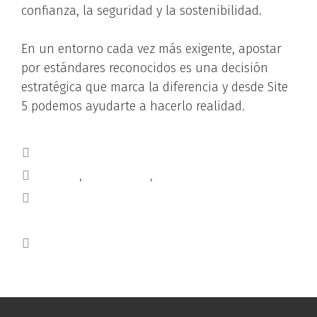
confianza, la seguridad y la sostenibilidad.
En un entorno cada vez más exigente, apostar
por estándares reconocidos es una decisión
estratégica que marca la diferencia y desde Site
5 podemos ayudarte a hacerlo realidad.
noticias
calidad
,
consultoría
,
rrhh
ODS 1: EL COMPROMISO EMPRESARIAL CON
CIUDADES MÁS SOSTENIBLES
MODELO EFR