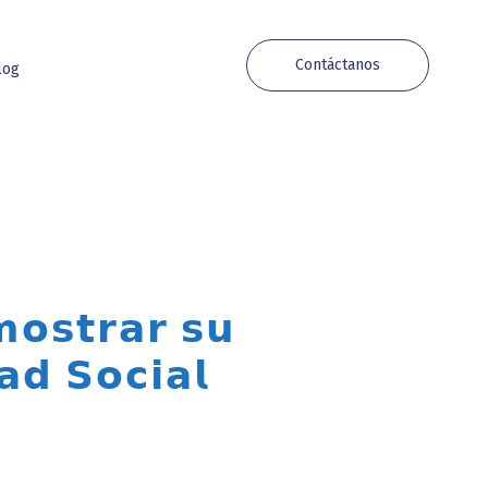
Contáctanos
log
𝗼𝘀𝘁𝗿𝗮𝗿 𝘀𝘂
𝗱 𝗦𝗼𝗰𝗶𝗮𝗹