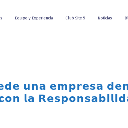
os
Equipo y Experiencia
Club Site 5
Noticias
B
𝗱𝗲 𝘂𝗻𝗮 𝗲𝗺𝗽𝗿𝗲𝘀𝗮 𝗱𝗲𝗺
𝗼𝗻 𝗹𝗮 𝗥𝗲𝘀𝗽𝗼𝗻𝘀𝗮𝗯𝗶𝗹𝗶𝗱
️