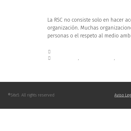
La RSC no consiste solo en hacer ac
organización. Muchas organizaciones
personas o el respeto al medio amb
Blog
consultoría
,
MEDIOAMBIENTE
,
respon
®Site5. All rights reserved
Aviso Leg