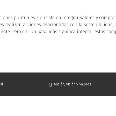
ciones puntuales. Consiste en integrar valores y compro
 realizan acciones relacionadas con la sostenibilidad, l
iente. Pero dar un paso más significa integrar estos co
sabilidad social corporativa
,
rrhh
,
rsc
al
Misión, Visión y Valores