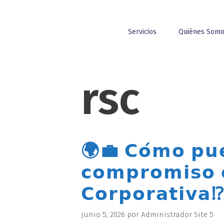
Servicios
Quiénes Som
rsc
🌍💼 𝗖𝗼́𝗺𝗼 𝗽𝘂𝗲
𝗰𝗼𝗺𝗽𝗿𝗼𝗺𝗶𝘀𝗼 𝗰
𝗖𝗼𝗿𝗽𝗼𝗿𝗮𝘁𝗶𝘃𝗮⁉
junio 5, 2026
por
Administrador Site 5