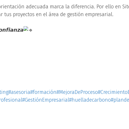
rientación adecuada marca la diferencia. Por ello en Si
 tus proyectos en el área de gestión empresarial.
𝙤𝙣𝙛𝙞𝙖𝙣𝙯𝙖
ting
#asesoria
#formación
#MejoraDeProceso
#Crecimiento
rofesional
#GestiónEmpresarial
#huelladecarbono
#plande