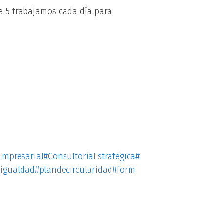
te 5 trabajamos cada día para
Empresarial
#ConsultoríaEstratégica
#
igualdad
#plandecircularidad
#form