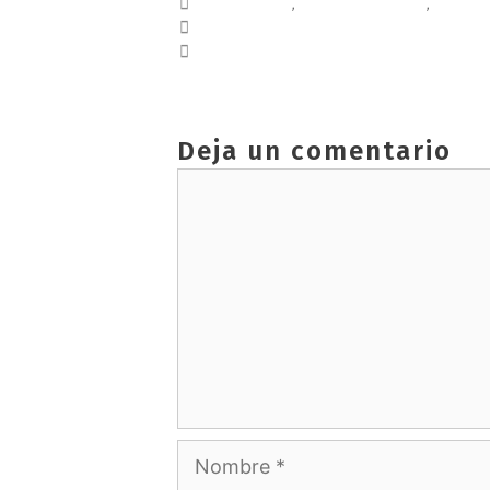
consultoría
,
MEDIOAMBIENTE
,
rrhh
HUELLA DE CARBONO
ECONOMÍA CIRCULAR
Deja un comentario