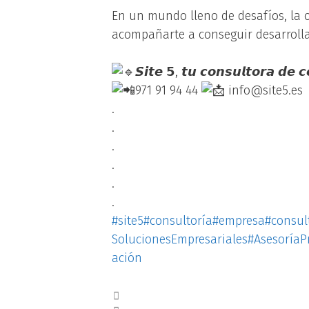
En un mundo lleno de desafíos, la o
acompañarte a conseguir desarrollar
𝙎𝙞𝙩𝙚 𝟱, 𝙩𝙪 𝙘𝙤𝙣𝙨𝙪𝙡𝙩𝙤𝙧𝙖 𝙙𝙚 𝙘
971 91 94 44
info@site5.es
.
.
.
.
.
.
#site5
#consultoría
#empresa
#consul
SolucionesEmpresariales
#AsesoríaP
ación
Blog