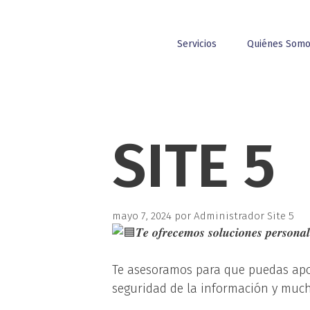
Servicios
Quiénes Som
SITE 5
mayo 7, 2024
por
Administrador Site 5
𝑻𝒆 𝒐𝒇𝒓𝒆𝒄𝒆𝒎𝒐𝒔 𝒔𝒐𝒍𝒖𝒄𝒊𝒐𝒏𝒆𝒔 𝒑𝒆𝒓𝒔𝒐𝒏𝒂𝒍
Te asesoramos para que puedas apost
seguridad de la información y muc