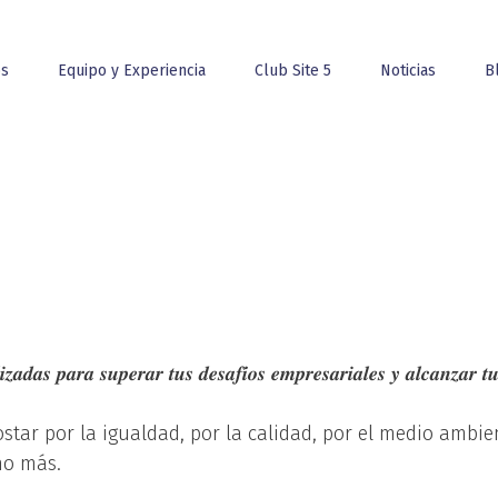
os
Equipo y Experiencia
Club Site 5
Noticias
B
𝒊𝒛𝒂𝒅𝒂𝒔 𝒑𝒂𝒓𝒂 𝒔𝒖𝒑𝒆𝒓𝒂𝒓 𝒕𝒖𝒔 𝒅𝒆𝒔𝒂𝒇𝒊́𝒐𝒔 𝒆𝒎𝒑𝒓𝒆𝒔𝒂𝒓𝒊𝒂𝒍𝒆𝒔 𝒚 𝒂𝒍𝒄𝒂𝒏𝒛𝒂𝒓 
ar por la igualdad, por la calidad, por el medio ambient
ho más.