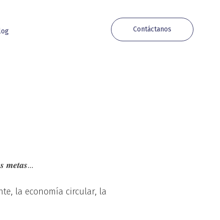
Contáctanos
log
𝒖𝒔 𝒎𝒆𝒕𝒂𝒔…
e, la economía circular, la