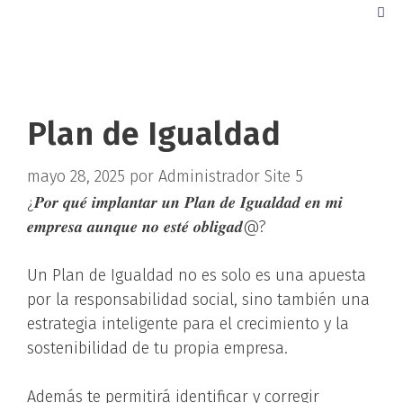
Plan de Igualdad
mayo 28, 2025
por
Administrador Site 5
¿𝑷𝒐𝒓 𝒒𝒖𝒆́ 𝒊𝒎𝒑𝒍𝒂𝒏𝒕𝒂𝒓 𝒖𝒏 𝑷𝒍𝒂𝒏 𝒅𝒆 𝑰𝒈𝒖𝒂𝒍𝒅𝒂𝒅 𝒆𝒏 𝒎𝒊
𝒆𝒎𝒑𝒓𝒆𝒔𝒂 𝒂𝒖𝒏𝒒𝒖𝒆 𝒏𝒐 𝒆𝒔𝒕𝒆́ 𝒐𝒃𝒍𝒊𝒈𝒂𝒅@?
Un Plan de Igualdad no es solo es una apuesta
por la responsabilidad social, sino también una
estrategia inteligente para el crecimiento y la
sostenibilidad de tu propia empresa.
Además te permitirá identificar y corregir