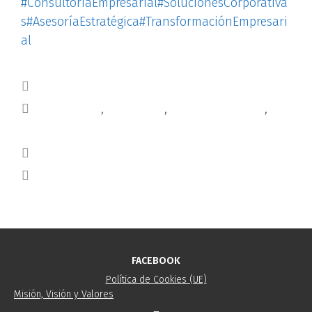
#ConsultoríaEmpresarial
#SolucionesCorporativa
s
#AsesoríaEstratégica
#TransformaciónEmpresari
al
Blog
consultoría
,
formación
,
plan de igualdad
,
rrhh
EFR
Tips
FACEBOOK
Política de Cookies (UE)
Misión, Visión y Valores