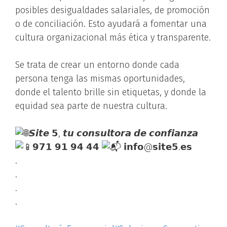
posibles desigualdades salariales, de promoción
o de conciliación. Esto ayudará a fomentar una
cultura organizacional más ética y transparente.
Se trata de crear un entorno donde cada
persona tenga las mismas oportunidades,
donde el talento brille sin etiquetas, y donde la
equidad sea parte de nuestra cultura.
𝙎𝙞𝙩𝙚 𝟱, 𝙩𝙪 𝙘𝙤𝙣𝙨𝙪𝙡𝙩𝙤𝙧𝙖 𝙙𝙚 𝙘𝙤𝙣𝙛𝙞𝙖𝙣𝙯𝙖
𝟵𝟳𝟭 𝟵𝟭 𝟵𝟰 𝟰𝟰
𝗶𝗻𝗳𝗼@𝘀𝗶𝘁𝗲𝟱.𝗲𝘀
.
.
.
.