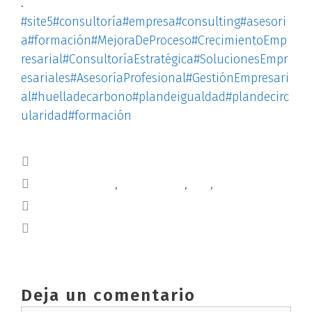
.
#site5
#consultoría
#empresa
#consulting
#asesori
a
#formación
#MejoraDeProceso
#CrecimientoEmp
resarial
#ConsultoríaEstratégica
#SolucionesEmpr
esariales
#AsesoríaProfesional
#GestiónEmpresari
al
#huelladecarbono
#plandeigualdad
#plandecirc
ularidad
#formación
Blog
CONCILIACION
,
consultoría
,
EFR
,
rrhh
ISO 22000
HUELLA DE CARBONO
Deja un comentario