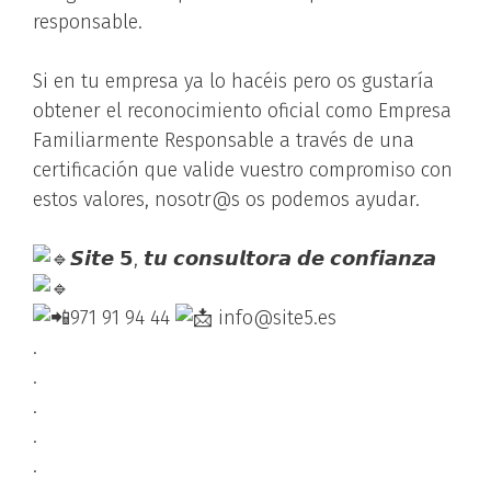
responsable.
Si en tu empresa ya lo hacéis pero os gustaría
obtener el reconocimiento oficial como Empresa
Familiarmente Responsable a través de una
certificación que valide vuestro compromiso con
estos valores, nosotr@s os podemos ayudar.
𝙎𝙞𝙩𝙚 𝟱, 𝙩𝙪 𝙘𝙤𝙣𝙨𝙪𝙡𝙩𝙤𝙧𝙖 𝙙𝙚 𝙘𝙤𝙣𝙛𝙞𝙖𝙣𝙯𝙖
971 91 94 44
info@site5.es
.
.
.
.
.