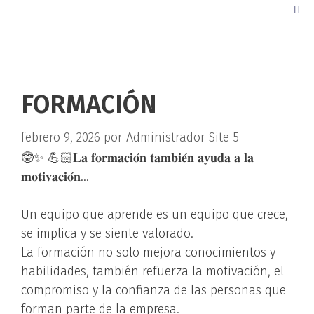
FORMACIÓN
febrero 9, 2026
por
Administrador Site 5
🤓✨ 💪🏻𝐋𝐚 𝐟𝐨𝐫𝐦𝐚𝐜𝐢𝐨́𝐧 𝐭𝐚𝐦𝐛𝐢𝐞́𝐧 𝐚𝐲𝐮𝐝𝐚 𝐚 𝐥𝐚
𝐦𝐨𝐭𝐢𝐯𝐚𝐜𝐢𝐨́𝐧…
Un equipo que aprende es un equipo que crece,
se implica y se siente valorado.
La formación no solo mejora conocimientos y
habilidades, también refuerza la motivación, el
compromiso y la confianza de las personas que
forman parte de la empresa.