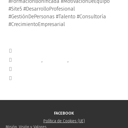
#FormaciónBonificada #MotivaciónDeEquipo
#Site5 #DesarrolloProfesional
#GestiónDePersonas #Talento #Consultoría
#CrecimientoEmpresarial
Blog
consultoría
,
formación
,
rrhh
TRABLISA
FITUR
FACEBOOK
Política de Cookies (UE)
Misión, Visión y Valores