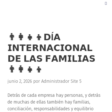
👨‍👩‍👧‍👦𝗗Ɩ́𝗔
𝗜𝗡𝗧𝗘𝗥𝗡𝗔𝗖𝗜𝗢𝗡𝗔𝗟
𝗗𝗘 𝗟𝗔𝗦 𝗙𝗔𝗠𝗜𝗟𝗜𝗔𝗦
👨‍👩‍👧‍👦
junio 2, 2026
por
Administrador Site 5
Detrás de cada empresa hay personas, y detrás
de muchas de ellas también hay familias,
conciliación, responsabilidades y equilibrio