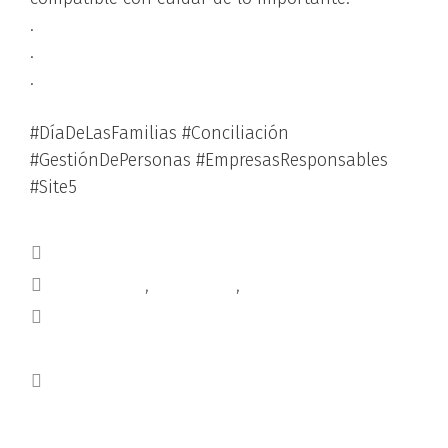
.
.
.
#DíaDeLasFamilias #Conciliación
#GestiónDePersonas #EmpresasResponsables
#Site5
Blog
consultoría
,
formación
,
rrhh
ODS3 SALUD Y BIENESTAR, UNA PRIORIDAD
PARA LAS EMPRESAS
🍴𝗜𝗦𝗢 𝟮𝟮𝟬𝟬𝟬🍴