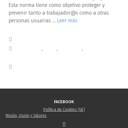
Esta norma tiene como objetivo proteger y
prevenir tanto a trabajador@s como a otras
personas usuarias …
Leer más
Blog
consultoría
,
salud
,
seguridad
,
seguridadysaludlaboral
Deja un comentario
FACEBOOK
Política de Cookies (UE)
Misión, Visión y Valores