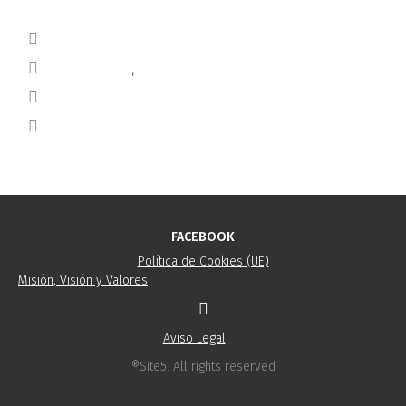
Blog
consultoría
,
rrhh
INSPECCIONES SANITARIAS
HUELLA DE CARBONO
FACEBOOK
Política de Cookies (UE)
Misión, Visión y Valores
Aviso Legal
®Site5. All rights reserved