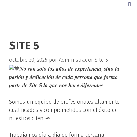
SITE 5
octubre 30, 2025
por
Administrador Site 5
𝑵𝒐 𝒔𝒐𝒏 𝒔𝒐𝒍𝒐 𝒍𝒐𝒔 𝒂𝒏̃𝒐𝒔 𝒅𝒆 𝒆𝒙𝒑𝒆𝒓𝒊𝒆𝒏𝒄𝒊𝒂, 𝒔𝒊𝒏𝒐 𝒍𝒂
𝒑𝒂𝒔𝒊𝒐́𝒏 𝒚 𝒅𝒆𝒅𝒊𝒄𝒂𝒄𝒊𝒐́𝒏 𝒅𝒆 𝒄𝒂𝒅𝒂 𝒑𝒆𝒓𝒔𝒐𝒏𝒂 𝒒𝒖𝒆 𝒇𝒐𝒓𝒎𝒂
𝒑𝒂𝒓𝒕𝒆 𝒅𝒆 𝑺𝒊𝒕𝒆 𝟓 𝒍𝒐 𝒒𝒖𝒆 𝒏𝒐𝒔 𝒉𝒂𝒄𝒆 𝒅𝒊𝒇𝒆𝒓𝒆𝒏𝒕𝒆𝒔…
Somos un equipo de profesionales altamente
cualificados y comprometidos con el éxito de
nuestros clientes.
Trabajamos día a día de forma cercana,