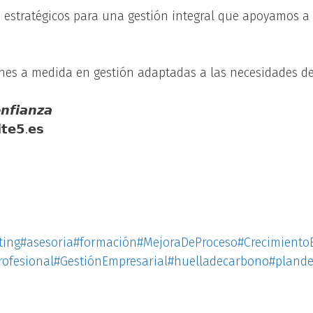
 estratégicos para una gestión integral que apoyamos a
es a medida en gestión adaptadas a las necesidades de
𝙣𝙛𝙞𝙖𝙣𝙯𝙖
𝘁𝗲𝟱.𝗲𝘀
ting
#asesoria
#formación
#MejoraDeProceso
#Crecimiento
rofesional
#GestiónEmpresarial
#huelladecarbono
#plande