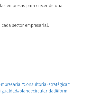
 las empresas para crecer de una
 cada sector empresarial.
Empresarial
#ConsultoríaEstratégica
#
igualdad
#plandecircularidad
#form