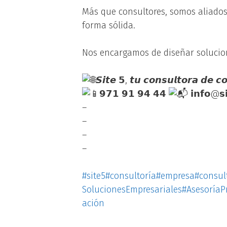
Más que consultores, somos aliados
forma sólida.
Nos encargamos de diseñar solucion
𝙎𝙞𝙩𝙚 𝟱, 𝙩𝙪 𝙘𝙤𝙣𝙨𝙪𝙡𝙩𝙤𝙧𝙖 𝙙𝙚 𝙘𝙤
𝟵𝟳𝟭 𝟵𝟭 𝟵𝟰 𝟰𝟰
𝗶𝗻𝗳𝗼@𝘀𝗶
–
–
–
–
#site5
#consultoría
#empresa
#consul
SolucionesEmpresariales
#AsesoríaP
ación