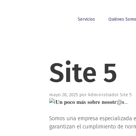
Servicios
Quiénes Som
Site 5
mayo 28, 2025
por
Administrador Site 5
𝐔𝐧 𝐩𝐨𝐜𝐨 𝐦𝐚́𝐬 𝐬𝐨𝐛𝐫𝐞 𝐧𝐨𝐬𝐨𝐭𝐫@𝐬…
Somos una empresa especializada e
garantizan el cumplimiento de norm