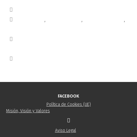
noticias
consultoría
,
huella hídrica
,
MEDIOAMBIENTE
,
ods
𝗖𝗮𝗱𝗮 𝗴𝗼𝘁𝗮 𝗰𝘂𝗲𝗻𝘁𝗮 𝘆 𝗰𝗮𝗱𝗮 𝗱𝗲𝗰𝗶𝘀𝗶𝗼́𝗻
𝘁𝗮𝗺𝗯𝗶𝗲́𝗻…
📅 𝐘𝐚 𝐞𝐬𝐭𝐚𝐦𝐨𝐬 𝐚 𝐦𝐢𝐭𝐚𝐝 𝐝𝐞 𝐚𝐧̃𝐨…
FACEBOOK
Política de Cookies (UE)
Misión, Visión y Valores
Aviso Legal