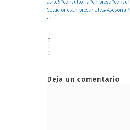
#site5
#consultoría
#empresa
#consul
SolucionesEmpresariales
#AsesoríaP
ación
Blog
calidad
,
consultoría
,
MEDIOAMBIENT
AUDITORÍA
PLAN DE IGUALDAD
Deja un comentario