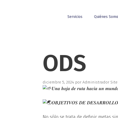
Servicios
Quiénes Som
ODS
diciembre 5, 2024
por
Administrador Site
𝑼𝒏𝒂 𝒉𝒐𝒋𝒂 𝒅𝒆 𝒓𝒖𝒕𝒂 𝒉𝒂𝒄𝒊𝒂 𝒖𝒏 𝒎𝒖𝒏𝒅𝒐 𝒎
𝑶𝑩𝑱𝑬𝑻𝑰𝑽𝑶𝑺 𝑫𝑬 𝑫𝑬𝑺𝑨𝑹𝑹𝑶𝑳𝑳𝑶
No sólo se trata de definir metas 