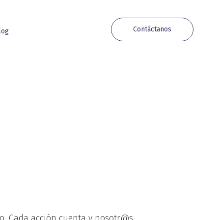
Contáctanos
log
do. Cada acción cuenta y nosotr@s