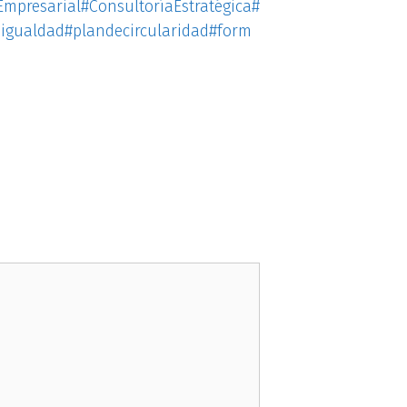
Empresarial
#ConsultoríaEstratégica
#
igualdad
#plandecircularidad
#form