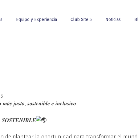
os
Equipo y Experiencia
Club Site 5
Noticias
B
 5
𝒂́𝒔 𝒋𝒖𝒔𝒕𝒐, 𝒔𝒐𝒔𝒕𝒆𝒏𝒊𝒃𝒍𝒆 𝒆 𝒊𝒏𝒄𝒍𝒖𝒔𝒊𝒗𝒐…
 𝑺𝑶𝑺𝑻𝑬𝑵𝑰𝑩𝑳𝑬
sino de plantear la oportunidad para transformar el mun