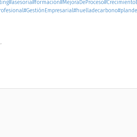
ting
#asesoria
#formación
#MejoraDeProceso
#Crecimiento
rofesional
#GestiónEmpresarial
#huelladecarbono
#plande
E
,
ods