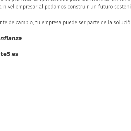
 nivel empresarial podamos construir un futuro sosteni
nte de cambio, tu empresa puede ser parte de la soluci
𝙣𝙛𝙞𝙖𝙣𝙯𝙖
𝘁𝗲𝟱.𝗲𝘀