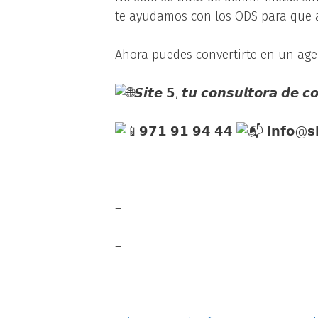
te ayudamos con los ODS para que a
Ahora puedes convertirte en un age
𝙎𝙞𝙩𝙚 𝟱, 𝙩𝙪 𝙘𝙤𝙣𝙨𝙪𝙡𝙩𝙤𝙧𝙖 𝙙𝙚 𝙘𝙤
𝟵𝟳𝟭 𝟵𝟭 𝟵𝟰 𝟰𝟰
𝗶𝗻𝗳𝗼@𝘀𝗶
–
–
–
–