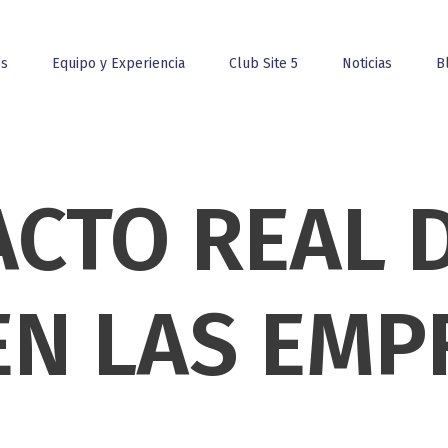
os
Equipo y Experiencia
Club Site 5
Noticias
B
ACTO REAL 
EN LAS EMP