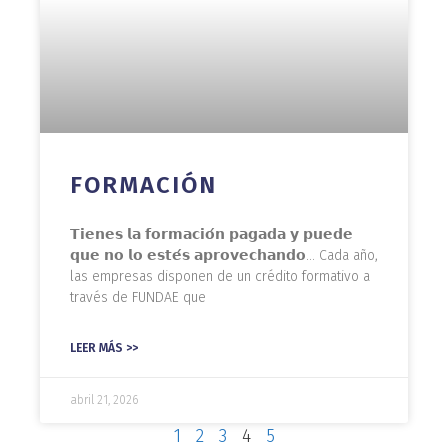
FORMACIÓN
𝗧𝗶𝗲𝗻𝗲𝘀 𝗹𝗮 𝗳𝗼𝗿𝗺𝗮𝗰𝗶𝗼́𝗻 𝗽𝗮𝗴𝗮𝗱𝗮 𝘆 𝗽𝘂𝗲𝗱𝗲
𝗾𝘂𝗲 𝗻𝗼 𝗹𝗼 𝗲𝘀𝘁𝗲́𝘀 𝗮𝗽𝗿𝗼𝘃𝗲𝗰𝗵𝗮𝗻𝗱𝗼… Cada año,
las empresas disponen de un crédito formativo a
través de FUNDAE que
LEER MÁS >>
abril 21, 2026
1
2
3
4
5