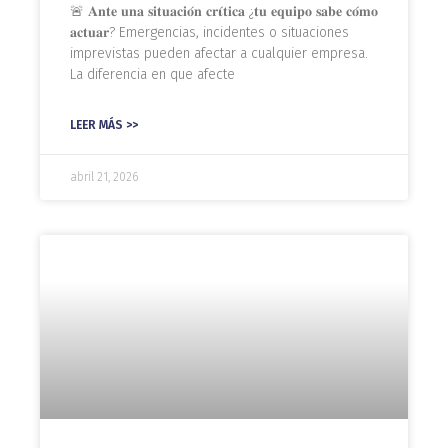
🚨 𝐀𝐧𝐭𝐞 𝐮𝐧𝐚 𝐬𝐢𝐭𝐮𝐚𝐜𝐢𝐨́𝐧 𝐜𝐫𝛊́𝐭𝐢𝐜𝐚 ¿𝐭𝐮 𝐞𝐪𝐮𝐢𝐩𝐨 𝐬𝐚𝐛𝐞 𝐜𝐨́𝐦𝐨
𝐚𝐜𝐭𝐮𝐚𝐫? Emergencias, incidentes o situaciones
imprevistas pueden afectar a cualquier empresa.
La diferencia en que afecte
LEER MÁS >>
abril 21, 2026