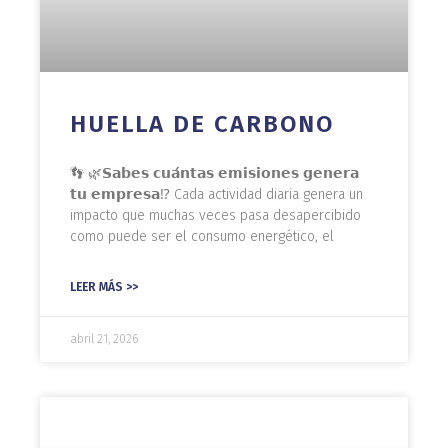
HUELLA DE CARBONO
👣 🌿𝗦𝗮𝗯𝗲𝘀 𝗰𝘂𝗮́𝗻𝘁𝗮𝘀 𝗲𝗺𝗶𝘀𝗶𝗼𝗻𝗲𝘀 𝗴𝗲𝗻𝗲𝗿𝗮
𝘁𝘂 𝗲𝗺𝗽𝗿𝗲𝘀𝗮⁉️ Cada actividad diaria genera un
impacto que muchas veces pasa desapercibido
como puede ser el consumo energético, el
LEER MÁS >>
abril 21, 2026