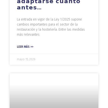
𝗮𝗱𝗮𝗽𝘁𝗮𝗿𝘀𝗲 𝗰𝘂𝗮𝗻𝘁𝗼
𝗮𝗻𝘁𝗲𝘀…
La entrada en vigor de la Ley 1/2025 supone
cambios importantes para el sector de la
restauración y la hostelería. Entre las medidas
más relevantes
LEER MÁS >>
mayo 15, 2026