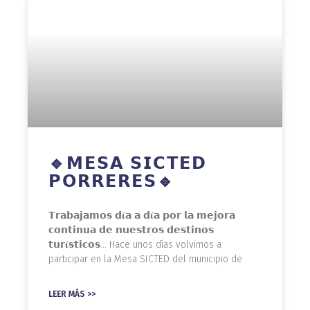
🔹𝗠𝗘𝗦𝗔 𝗦𝗜𝗖𝗧𝗘𝗗
𝗣𝗢𝗥𝗥𝗘𝗥𝗘𝗦🔹
𝗧𝗿𝗮𝗯𝗮𝗷𝗮𝗺𝗼𝘀 𝗱𝛊́𝗮 𝗮 𝗱𝛊́𝗮 𝗽𝗼𝗿 𝗹𝗮 𝗺𝗲𝗷𝗼𝗿𝗮
𝗰𝗼𝗻𝘁𝗶𝗻𝘂𝗮 𝗱𝗲 𝗻𝘂𝗲𝘀𝘁𝗿𝗼𝘀 𝗱𝗲𝘀𝘁𝗶𝗻𝗼𝘀
𝘁𝘂𝗿𝛊́𝘀𝘁𝗶𝗰𝗼𝘀… Hace unos días volvimos a
participar en la Mesa SICTED del municipio de
LEER MÁS >>