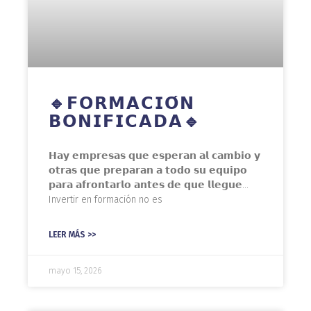
🔹𝗙𝗢𝗥𝗠𝗔𝗖𝗜𝗢́𝗡
𝗕𝗢𝗡𝗜𝗙𝗜𝗖𝗔𝗗𝗔🔹
𝗛𝗮𝘆 𝗲𝗺𝗽𝗿𝗲𝘀𝗮𝘀 𝗾𝘂𝗲 𝗲𝘀𝗽𝗲𝗿𝗮𝗻 𝗮𝗹 𝗰𝗮𝗺𝗯𝗶𝗼 𝘆
𝗼𝘁𝗿𝗮𝘀 𝗾𝘂𝗲 𝗽𝗿𝗲𝗽𝗮𝗿𝗮𝗻 𝗮 𝘁𝗼𝗱𝗼 𝘀𝘂 𝗲𝗾𝘂𝗶𝗽𝗼
𝗽𝗮𝗿𝗮 𝗮𝗳𝗿𝗼𝗻𝘁𝗮𝗿𝗹𝗼 𝗮𝗻𝘁𝗲𝘀 𝗱𝗲 𝗾𝘂𝗲 𝗹𝗹𝗲𝗴𝘂𝗲…
Invertir en formación no es
LEER MÁS >>
mayo 15, 2026