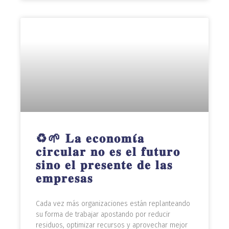
♻️🌱 𝐋𝐚 𝐞𝐜𝐨𝐧𝐨𝐦𝛊́𝐚
𝐜𝐢𝐫𝐜𝐮𝐥𝐚𝐫 𝐧𝐨 𝐞𝐬 𝐞𝐥 𝐟𝐮𝐭𝐮𝐫𝐨
𝐬𝐢𝐧𝐨 𝐞𝐥 𝐩𝐫𝐞𝐬𝐞𝐧𝐭𝐞 𝐝𝐞 𝐥𝐚𝐬
𝐞𝐦𝐩𝐫𝐞𝐬𝐚𝐬
Cada vez más organizaciones están replanteando
su forma de trabajar apostando por reducir
residuos, optimizar recursos y aprovechar mejor