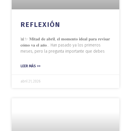
REFLEXIÓN
📊✨ 𝐌𝐢𝐭𝐚𝐝 𝐝𝐞 𝐚𝐛𝐫𝐢𝐥, 𝐞𝐥 𝐦𝐨𝐦𝐞𝐧𝐭𝐨 𝐢𝐝𝐞𝐚𝐥 𝐩𝐚𝐫𝐚 𝐫𝐞𝐯𝐢𝐬𝐚𝐫
𝐜𝐨́𝐦𝐨 𝐯𝐚 𝐞𝐥 𝐚𝐧̃𝐨… Han pasado ya los primeros
meses, pero la pregunta importante que debes
LEER MÁS >>
abril 21, 2026