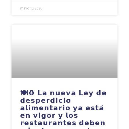
mayo 15, 2026
🍽️♻️ 𝗟𝗮 𝗻𝘂𝗲𝘃𝗮 𝗟𝗲𝘆 𝗱𝗲
𝗱𝗲𝘀𝗽𝗲𝗿𝗱𝗶𝗰𝗶𝗼
𝗮𝗹𝗶𝗺𝗲𝗻𝘁𝗮𝗿𝗶𝗼 𝘆𝗮 𝗲𝘀𝘁𝗮́
𝗲𝗻 𝘃𝗶𝗴𝗼𝗿 𝘆 𝗹𝗼𝘀
𝗿𝗲𝘀𝘁𝗮𝘂𝗿𝗮𝗻𝘁𝗲𝘀 𝗱𝗲𝗯𝗲𝗻