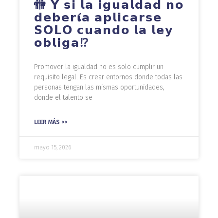
🚻 𝗬 𝘀𝗶 𝗹𝗮 𝗶𝗴𝘂𝗮𝗹𝗱𝗮𝗱 𝗻𝗼
𝗱𝗲𝗯𝗲𝗿𝛊́𝗮 𝗮𝗽𝗹𝗶𝗰𝗮𝗿𝘀𝗲
𝗦𝗢𝗟𝗢 𝗰𝘂𝗮𝗻𝗱𝗼 𝗹𝗮 𝗹𝗲𝘆
𝗼𝗯𝗹𝗶𝗴𝗮⁉️
Promover la igualdad no es solo cumplir un
requisito legal. Es crear entornos donde todas las
personas tengan las mismas oportunidades,
donde el talento se
LEER MÁS >>
mayo 15, 2026