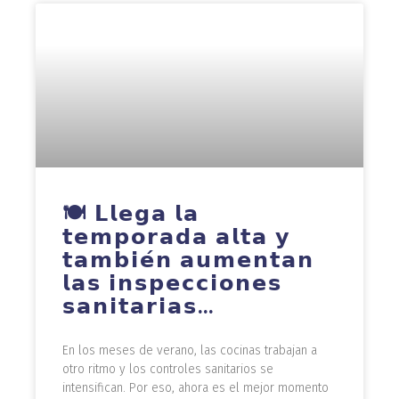
🍽️ 𝗟𝗹𝗲𝗴𝗮 𝗹𝗮
𝘁𝗲𝗺𝗽𝗼𝗿𝗮𝗱𝗮 𝗮𝗹𝘁𝗮 𝘆
𝘁𝗮𝗺𝗯𝗶𝗲́𝗻 𝗮𝘂𝗺𝗲𝗻𝘁𝗮𝗻
𝗹𝗮𝘀 𝗶𝗻𝘀𝗽𝗲𝗰𝗰𝗶𝗼𝗻𝗲𝘀
𝘀𝗮𝗻𝗶𝘁𝗮𝗿𝗶𝗮𝘀…
En los meses de verano, las cocinas trabajan a
otro ritmo y los controles sanitarios se
intensifican. Por eso, ahora es el mejor momento