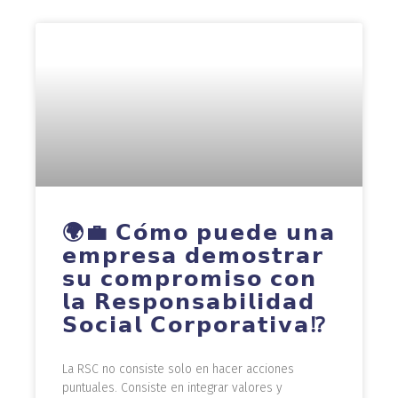
🌍💼 𝗖𝗼́𝗺𝗼 𝗽𝘂𝗲𝗱𝗲 𝘂𝗻𝗮
𝗲𝗺𝗽𝗿𝗲𝘀𝗮 𝗱𝗲𝗺𝗼𝘀𝘁𝗿𝗮𝗿
𝘀𝘂 𝗰𝗼𝗺𝗽𝗿𝗼𝗺𝗶𝘀𝗼 𝗰𝗼𝗻
𝗹𝗮 𝗥𝗲𝘀𝗽𝗼𝗻𝘀𝗮𝗯𝗶𝗹𝗶𝗱𝗮𝗱
𝗦𝗼𝗰𝗶𝗮𝗹 𝗖𝗼𝗿𝗽𝗼𝗿𝗮𝘁𝗶𝘃𝗮⁉️
La RSC no consiste solo en hacer acciones
puntuales. Consiste en integrar valores y