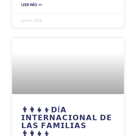
LEER MÁS >>
junio 2, 2026
👨‍👩‍👧‍👦𝗗Ɩ́𝗔
𝗜𝗡𝗧𝗘𝗥𝗡𝗔𝗖𝗜𝗢𝗡𝗔𝗟 𝗗𝗘
𝗟𝗔𝗦 𝗙𝗔𝗠𝗜𝗟𝗜𝗔𝗦
👨‍👩‍👧‍👦