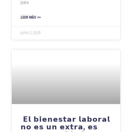
para
LEER MÁS >>
junio 2, 2026
𝗘𝗹 𝗯𝗶𝗲𝗻𝗲𝘀𝘁𝗮𝗿 𝗹𝗮𝗯𝗼𝗿𝗮𝗹
𝗻𝗼 𝗲𝘀 𝘂𝗻 𝗲𝘅𝘁𝗿𝗮, 𝗲𝘀