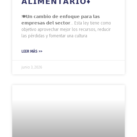
𝗔𝗟𝗜𝗠𝗘𝗡𝗧𝗔𝗥𝗜𝗢♦️
🍽️𝗨𝗻 𝗰𝗮𝗺𝗯𝗶𝗼 𝗱𝗲 𝗲𝗻𝗳𝗼𝗾𝘂𝗲 𝗽𝗮𝗿𝗮 𝗹𝗮𝘀
𝗲𝗺𝗽𝗿𝗲𝘀𝗮𝘀 𝗱𝗲𝗹 𝘀𝗲𝗰𝘁𝗼𝗿… Esta ley tiene como
objetivo aprovechar mejor los recursos, reducir
las pérdidas y fomentar una cultura
LEER MÁS >>
junio 3, 2026