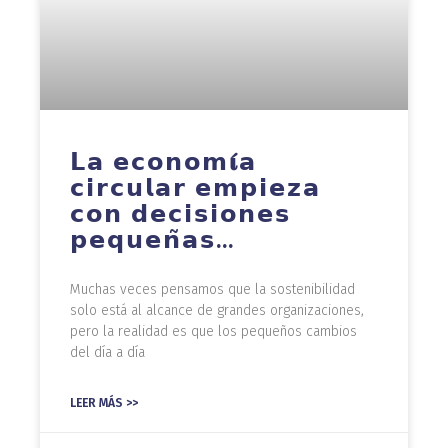
𝗟𝗮 𝗲𝗰𝗼𝗻𝗼𝗺𝛊́𝗮
𝗰𝗶𝗿𝗰𝘂𝗹𝗮𝗿 𝗲𝗺𝗽𝗶𝗲𝘇𝗮
𝗰𝗼𝗻 𝗱𝗲𝗰𝗶𝘀𝗶𝗼𝗻𝗲𝘀
𝗽𝗲𝗾𝘂𝗲𝗻̃𝗮𝘀…
Muchas veces pensamos que la sostenibilidad
solo está al alcance de grandes organizaciones,
pero la realidad es que los pequeños cambios
del día a día
LEER MÁS >>