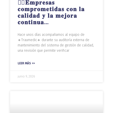
👌🏻𝐄𝐦𝐩𝐫𝐞𝐬𝐚𝐬
𝐜𝐨𝐦𝐩𝐫𝐨𝐦𝐞𝐭𝐢𝐝𝐚𝐬 𝐜𝐨𝐧 𝐥𝐚
𝐜𝐚𝐥𝐢𝐝𝐚𝐝 𝐲 𝐥𝐚 𝐦𝐞𝐣𝐨𝐫𝐚
𝐜𝐨𝐧𝐭𝐢𝐧𝐮𝐚…
Hace unos días acompañamos al equipo de
🔹Traumedic🔹 durante su auditoría externa de
mantenimiento del sistema de gestión de calidad,
una revisión que permite verificar
LEER MÁS >>
junio 9, 2026