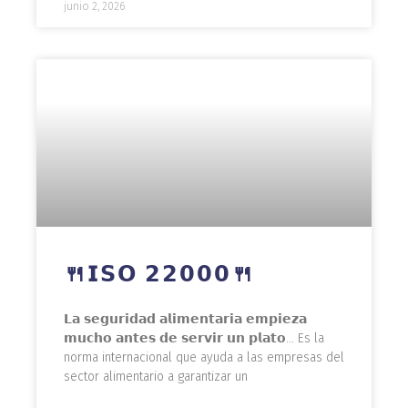
junio 2, 2026
🍴𝗜𝗦𝗢 𝟮𝟮𝟬𝟬𝟬🍴
𝗟𝗮 𝘀𝗲𝗴𝘂𝗿𝗶𝗱𝗮𝗱 𝗮𝗹𝗶𝗺𝗲𝗻𝘁𝗮𝗿𝗶𝗮 𝗲𝗺𝗽𝗶𝗲𝘇𝗮
𝗺𝘂𝗰𝗵𝗼 𝗮𝗻𝘁𝗲𝘀 𝗱𝗲 𝘀𝗲𝗿𝘃𝗶𝗿 𝘂𝗻 𝗽𝗹𝗮𝘁𝗼… Es la
norma internacional que ayuda a las empresas del
sector alimentario a garantizar un