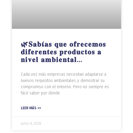
🌿𝐒𝐚𝐛𝛊́𝐚𝐬 𝐪𝐮𝐞 𝐨𝐟𝐫𝐞𝐜𝐞𝐦𝐨𝐬
𝐝𝐢𝐟𝐞𝐫𝐞𝐧𝐭𝐞𝐬 𝐩𝐫𝐨𝐝𝐮𝐜𝐭𝐨𝐬 𝐚
𝐧𝐢𝐯𝐞𝐥 𝐚𝐦𝐛𝐢𝐞𝐧𝐭𝐚𝐥…
Cada vez más empresas necesitan adaptarse a
nuevos requisitos ambientales y demostrar su
compromiso con el entorno. Pero no siempre es
fácil saber por dónde
LEER MÁS >>
junio 8, 2026