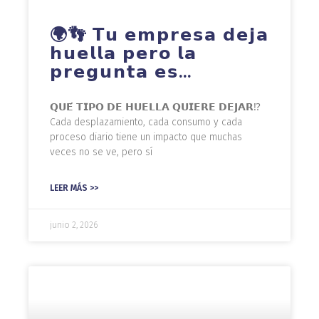
🌍👣 𝗧𝘂 𝗲𝗺𝗽𝗿𝗲𝘀𝗮 𝗱𝗲𝗷𝗮
𝗵𝘂𝗲𝗹𝗹𝗮 𝗽𝗲𝗿𝗼 𝗹𝗮
𝗽𝗿𝗲𝗴𝘂𝗻𝘁𝗮 𝗲𝘀…
𝗤𝗨𝗘́ 𝗧𝗜𝗣𝗢 𝗗𝗘 𝗛𝗨𝗘𝗟𝗟𝗔 𝗤𝗨𝗜𝗘𝗥𝗘 𝗗𝗘𝗝𝗔𝗥⁉️
Cada desplazamiento, cada consumo y cada
proceso diario tiene un impacto que muchas
veces no se ve, pero sí
LEER MÁS >>
junio 2, 2026