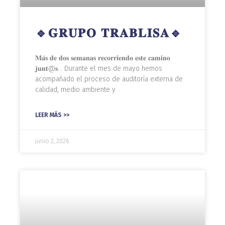
🔹𝐆𝐑𝐔𝐏𝐎 𝐓𝐑𝐀𝐁𝐋𝐈𝐒𝐀🔹
𝐌𝐚́𝐬 𝐝𝐞 𝐝𝐨𝐬 𝐬𝐞𝐦𝐚𝐧𝐚𝐬 𝐫𝐞𝐜𝐨𝐫𝐫𝐢𝐞𝐧𝐝𝐨 𝐞𝐬𝐭𝐞 𝐜𝐚𝐦𝐢𝐧𝐨
𝐣𝐮𝐧𝐭@𝐬… Durante el mes de mayo hemos
acompañado el proceso de auditoría externa de
calidad, medio ambiente y
LEER MÁS >>
junio 2, 2026