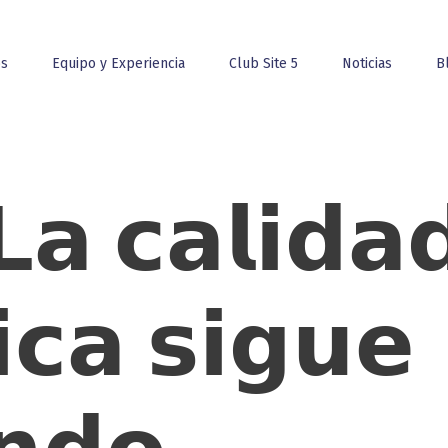
os
Equipo y Experiencia
Club Site 5
Noticias
B
 𝗰𝗮𝗹𝗶𝗱𝗮
𝗶𝗰𝗮 𝘀𝗶𝗴𝘂𝗲