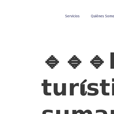
Servicios
Quiénes Som
🔹🔹🔹𝗟
𝘁𝘂𝗿𝛊́𝘀