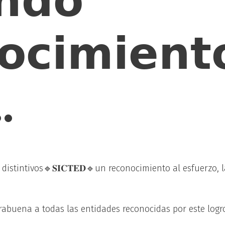
𝗻𝗱𝗼
𝗼𝗰𝗶𝗺𝗶𝗲𝗻𝘁
…
istintivos🔹𝐒𝐈𝐂𝐓𝐄𝐃🔹un reconocimiento al esfuerzo,
abuena a todas las entidades reconocidas por este logro