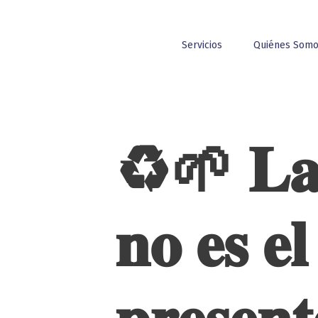
Servicios
Quiénes Som
♻️🌱 𝐋𝐚 𝐞
𝐧𝐨 𝐞𝐬 𝐞𝐥