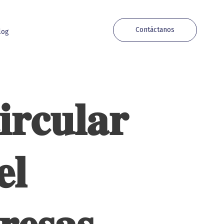
Contáctanos
log
𝐫𝐜𝐮𝐥𝐚𝐫
𝐥