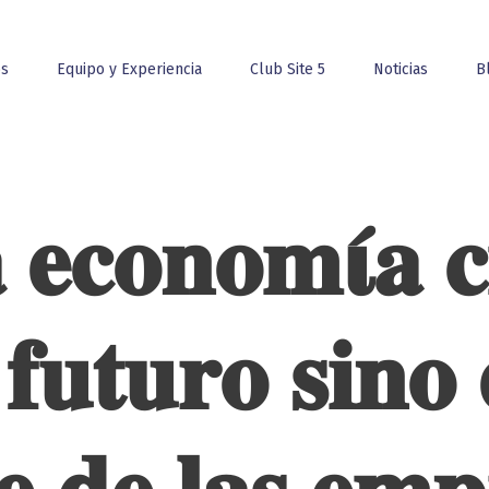
os
Equipo y Experiencia
Club Site 5
Noticias
B
𝐜𝐨𝐧𝐨𝐦𝛊́𝐚 𝐜𝐢
 𝐟𝐮𝐭𝐮𝐫𝐨 𝐬𝐢𝐧𝐨 