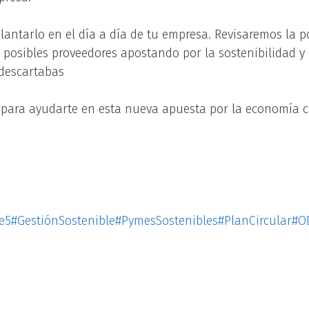
tarlo en el día a día de tu empresa. Revisaremos la pos
 posibles proveedores apostando por la sostenibilidad 
 descartabas
 para ayudarte en esta nueva apuesta por la economía ci
te5
#GestiónSostenible
#PymesSostenibles
#PlanCircular
#O