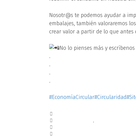
Nosotr@s te podemos ayudar a implan
embalajes, también valoraremos los
crear valor a partir de lo que antes
No lo pienses más y escríbenos
.
.
.
.
#EconomíaCircular
#Circularidad
#Si
Blog
huelladecarbono
,
MEDIOAMBIENTE
ODS
CANAL DE DENUNCIAS