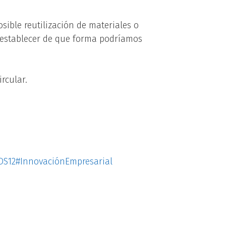
ible reutilización de materiales o
y establecer de que forma podríamos
rcular.
DS12
#InnovaciónEmpresarial