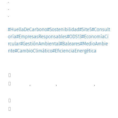
.
.
.
#HuellaDeCarbono
#Sostenibilidad
#Site5
#Consult
oría
#EmpresasResponsables
#ODS13
#EconomíaCi
rcular
#GestiónAmbiental
#Baleares
#MedioAmbie
nte
#CambioClimático
#EficienciaEnergética
Blog
calidad
,
consultoría
,
huelladecarbono
,
MEDIOAMBIENTE
SICTED
INSPECCIONES COCINA