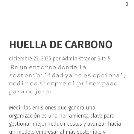
HUELLA DE CARBONO
diciembre 23, 2025
por
Administrador Site 5
𝙴𝚗 𝚞𝚗 𝚎𝚗𝚝𝚘𝚛𝚗𝚘 𝚍𝚘𝚗𝚍𝚎 𝚕𝚊
𝚜𝚘𝚜𝚝𝚎𝚗𝚒𝚋𝚒𝚕𝚒𝚍𝚊𝚍 𝚢𝚊 𝚗𝚘 𝚎𝚜 𝚘𝚙𝚌𝚒𝚘𝚗𝚊𝚕,
𝚖𝚎𝚍𝚒𝚛 𝚎𝚜 𝚜𝚒𝚎𝚖𝚙𝚛𝚎 𝚎𝚕 𝚙𝚛𝚒𝚖𝚎𝚛 𝚙𝚊𝚜𝚘
𝚙𝚊𝚛𝚊 𝚖𝚎𝚓𝚘𝚛𝚊𝚛…
Medir las emisiones que genera una
organización es una herramienta clave para
gestionar mejor, reducir costes y avanzar hacia
un modelo empresarial más sostenible y